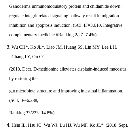
Ganoderma immunomodulatory protein and chidamide down-
regulate integrinrelated signaling pathway result in migration
inhibition and apoptosis induction. (SCI, IF=3.610, Integrative
complementary medicine #Ranking 2/27=7.4%).
Wu CH*, Ko JL*, Liao JM, Huang SS, Lin MY, Lee LH,
Chang LY, Ou CC.
(2018, Dec). D-methionine alleviates cisplatin-induced mucositis
by restoring the
gut microbiota structure and improving intestinal inflammation.
(SCI, IF=6.238,
Ranking 33/223=14.8%)
Hsin IL, Hsu JC, Wu WJ, Lu HJ, Wu MF, Ko JL*. (2018, Sep).