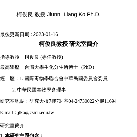
柯俊良 教授 Jiunn- Liang Ko Ph.D.
最後更新日期 :
2023-01-16
柯俊良教授
研究室簡介
指導教授：柯俊良
(
專任教授
)
最高學歷：
台灣大學生化分生所博士
（
PhD
）
經
歷：
1.
國際毒物學聯合會中華民國委員會委員
2.
中華民國毒物學會理事
研究室地點：研究大樓
7
樓
704
室
04-24730022
分機
11694
E-mail
：
jlko@csmu.edu.tw
研究室簡介：
1.
本研究主題包含：