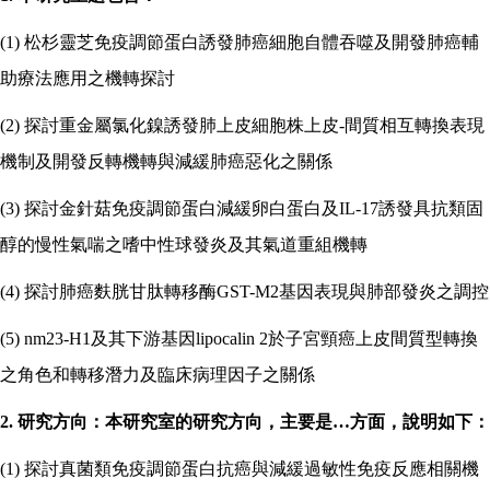
(1)
松杉靈芝免疫調節蛋白誘發肺癌細胞自體吞噬及開發肺癌輔
助療法應用之機轉探討
(2)
探討重金屬氯化鎳誘發肺上皮細胞株上皮
-
間質相互轉換表現
機制及開發反轉機轉與減緩肺癌惡化之關係
(3)
探討金針菇免疫調節蛋白減緩卵白蛋白及
IL-17
誘發具抗類固
醇的慢性氣喘之嗜中性球發炎及其氣道重組機轉
(4)
探討肺癌麩胱甘肽轉移酶
GST-M2
基因表現與肺部發炎之調控
(5) nm23-H1
及其下游基因
lipocalin 2
於子宮頸癌上皮間質型轉換
之角色和轉移潛力及臨床病理因子之關係
2.
研究方向：本研究室的研究方向，主要是
…
方面，說明如下：
(1)
探討真菌類免疫調節蛋白抗癌與減緩過敏性免疫反應相關機