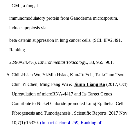
GMI, a fungal
immunomodulatory protein from Ganoderma microsporum,
induce apoptosis via
beta-catenin suppression in lung cancer cells. (SCI, IF=2.491,
Ranking
22/90=24.4%).
Environmental Toxicology.
, 33, 955–961.
Chih-Hsien Wu, Yi-Min Hsiao, Kun-Tu Yeh, Tsui-Chun Tsou,
Chih-Yi Chen, Ming-Fang Wu &
Jiunn-Liang Ko
(2017, Oct).
Upregulation of microRNA-4417 and Its Target Genes
Contribute to Nickel Chloride-promoted Lung Epithelial Cell
Fibrogenesis and Tumorigenesis.. Scientific Reports, 2017 Nov
10;7(1):15320.
(Impact factor: 4.259; Ranking of