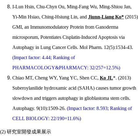
I-Lun Hsin, Chu-Chyn Ou, Ming-Fang Wu, Ming-Shiou Jan,
Yi-Min Hsiao, Ching-Hsiung Lin, and
Jiunn-Liang Ko*
(2015)
GMI, an Immunomodulatory Protein from Ganoderma
microsporum, Potentiates Cisplatin-Induced Apoptosis via
Autophagy in Lung Cancer Cells. Mol Pharm. 12(5):1534-43.
(Impact factor: 4.44; Ranking of
PHARMACOLOGY&PHARMACY: 32/257=12.5%)
Chiao MT, Cheng WY, Yang YC, Shen CC,
Ko JL
*. (2013)
Suberoylanilide hydroxamic acid (SAHA) causes tumor growth
slowdown and triggers autophagy in glioblastoma stem cells.
Autophagy. 9(10):1509-26.
(Impact factor: 8.593; Ranking of
CELL BIOLOGY: 22/190=11.6%)
(2)
研究室開發成果展示