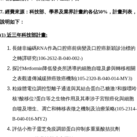
7.
經費來源：科技部、學界及業界計畫約各佔
50%
，計畫列表，
說明如下：
(1)
近三年科技部計畫
:
長鏈非編碼
RNA
作為口腔癌前病變及口腔癌新穎診治標的
之轉譯研究
(106-2632-B-040-002-)
探討
Metformin
降低發炎所誘導的細胞自噬及參與轉移相關
之表觀遺傳減緩肺癌致癌機制
(105-2320-B-040-014-MY3)
粒線體電位調控型離子通道與其結合蛋白己糖激
?
和腺嘌呤
核
?
酸移位
?
蛋白等之生物作用及其牽涉子宮頸癌化與細胞
自噬及增生、凋亡和轉移表徵之機制及治療策略
(105-2314-
B-040-016-MY2)
評估小孢子靈芝免疫調節蛋白抑制多重葉酸拮抗劑