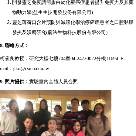
開發靈芝免疫調節蛋白於化療癌症患者提升免疫力及其藥
物動力學
(
益生生技開發股份有限公司
)
靈芝薄荷口含片預防與減緩化學治療癌症患者之口腔黏膜
發炎及潰瘍研究
(
蘑法生物科技股份有限公司
)
8.
聯絡方式：
柯俊良教授：研究大樓七樓
704
室
04-24730022
分機
11694 E-
mail
：
jlko@csmu.edu.tw
9.
照片提供：
實驗室內全體人員合照