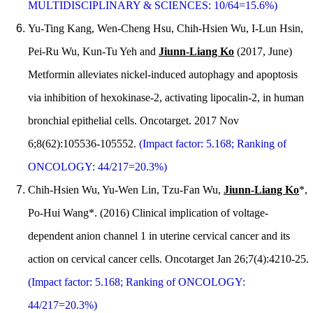
MULTIDISCIPLINARY & SCIENCES: 10/64=15.6%)
Yu-Ting Kang, Wen-Cheng Hsu, Chih-Hsien Wu, I-Lun Hsin,
Pei-Ru Wu, Kun-Tu Yeh and
Jiunn-Liang Ko
(2017, June)
Metformin alleviates nickel-induced autophagy and apoptosis
via inhibition of hexokinase-2, activating lipocalin-2, in human
bronchial epithelial cells. Oncotarget. 2017 Nov
6;8(62):105536-105552.
(Impact factor: 5.168; Ranking of
ONCOLOGY: 44/217=20.3%)
Chih-Hsien Wu, Yu-Wen Lin, Tzu-Fan Wu,
Jiunn-Liang Ko
*,
Po-Hui Wang*. (2016) Clinical implication of voltage-
dependent anion channel 1 in uterine cervical cancer and its
action on cervical cancer cells. Oncotarget Jan 26;7(4):4210-25.
(Impact factor: 5.168; Ranking of ONCOLOGY:
44/217=20.3%)