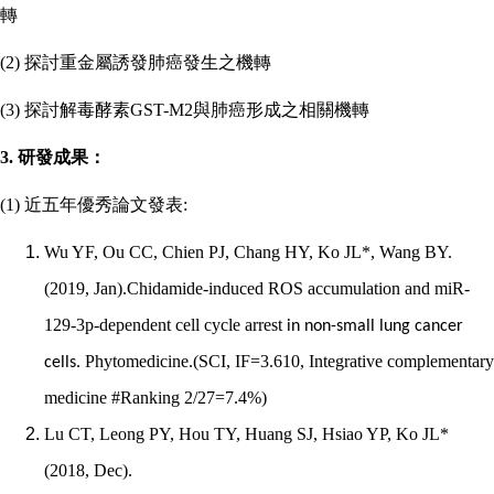
轉
(2)
探討重金屬誘發肺癌發生之機轉
(3)
探討解毒酵素
GST-M2
與肺癌形成之相關機轉
3.
研發成果：
(1)
近五年優秀論文發表
:
Wu YF, Ou CC, Chien PJ, Chang HY, Ko JL*, Wang BY.
(2019, Jan).Chidamide-induced ROS accumulation and miR-
129-3p-dependent cell cycle arrest
in non-small lung cancer
Phytomedicine.(SCI, IF=3.610, Integrative complementary
cells.
medicine #Ranking 2/27=7.4%)
Lu CT, Leong PY, Hou TY, Huang SJ, Hsiao YP, Ko JL*
(2018, Dec).