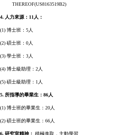
THEREOF(US8163519B2)
4.
人力來源：
11
人：
(1)
博士班：
5
人
(2)
碩士班：
0
人
(3)
學士班：
3
人
(4)
博士級助理：
2
人
(5)
碩士級助理：
1
人
5.
所指導的畢業生：
86
人
(1)
博士班的畢業生：
20
人
(2)
碩士班的畢業生：
66
人
6.
研究室精神：
積極進取，主動學習