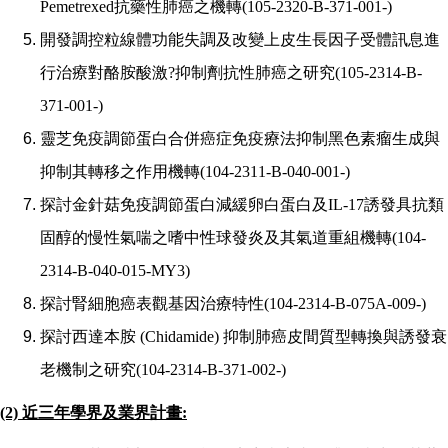
Pemetrexed
抗藥性肺癌之機轉
(105-2320-B-371-001-)
開發調控粒線體功能失調及改變上皮生長因子受體訊息進
行治療對酪胺酸激
?
抑制劑抗性肺癌之研究
(105-2314-B-
371-001-)
靈芝免疫調節蛋白合併癌症免疫療法抑制黑色素瘤生成與
抑制其轉移之作用機轉
(104-2311-B-040-001-)
探討金針菇免疫調節蛋白減緩卵白蛋白及
IL-17
誘發具抗類
固醇的慢性氣喘之嗜中性球發炎及其氣道重組機轉
(104-
2314-B-040-015-MY3)
探討腎細胞癌表觀基因治療特性
(104-2314-B-075A-009-)
探討西達本胺
(Chidamide)
抑制肺癌皮間質型轉換與誘發衰
老機制之研究
(104-2314-B-371-002-)
(2)
近三年學界及業界計畫
: