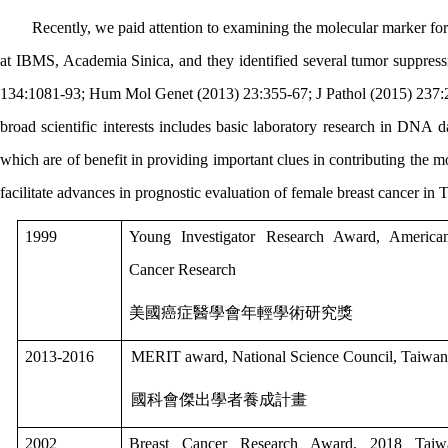
Recently, we paid attention to examining the molecular marker for
at IBMS, Academia Sinica, and they identified several tumor suppre
134:1081-93; Hum Mol Genet (2013) 23:355-67; J Pathol (2015) 237:2
broad scientific interests includes basic laboratory research in DNA 
which are of benefit in providing important clues in contributing the 
facilitate advances in prognostic evaluation of female breast cancer in
1999
Young Investigator Research Award, American
Cancer Research
美國癌症醫學會年輕學術研究獎
2013-2016
MERIT award, National Science Council
國科會傑出學者養成計畫
2002
Breast Cancer Research Award, 2018 Taiw