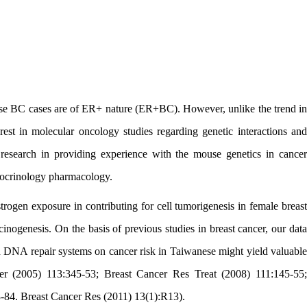
these BC cases are of ER+ nature (ER+BC). However, unlike the trend in
st in molecular oncology studies regarding genetic interactions and
 research in providing experience with the mouse genetics in cancer
ndocrinology pharmacology.
trogen exposure in contributing for cell tumorigenesis in female breast
nogenesis. On the basis of previous studies in breast cancer, our data
d DNA repair systems on cancer risk in Taiwanese might yield valuable
er (2005) 113:345-53; Breast Cancer Res Treat (2008) 111:145-55;
-84. Breast Cancer Res (2011) 13(1):R13).