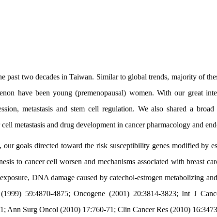
the past two decades in Taiwan. Similar to global trends, majority of 
menon have been young (premenopausal) women. With our great intere
ssion, metastasis and stem cell regulation. We also shared a broad
or cell metastasis and drug development in cancer pharmacology and e
 our goals directed toward the risk susceptibility genes modified by es
esis to cancer cell worsen and mechanisms associated with breast carci
gen exposure, DNA damage caused by catechol-estrogen metabolizing an
ch (1999) 59:4870-4875; Oncogene (2001) 20:3814-3823; Int J Canc
1; Ann Surg Oncol (2010) 17:760-71; Clin Cancer Res (2010) 16:3473