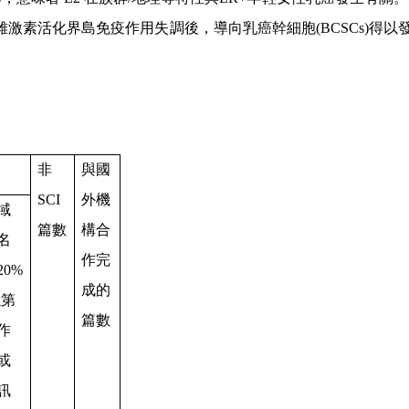
雌激素活化界島免疫作用失調後，導向乳癌幹細胞
(BCSCs)
得以
非
與國
SCI
外機
域
篇數
構合
名
作完
20%
成的
以第
篇數
作
或
訊