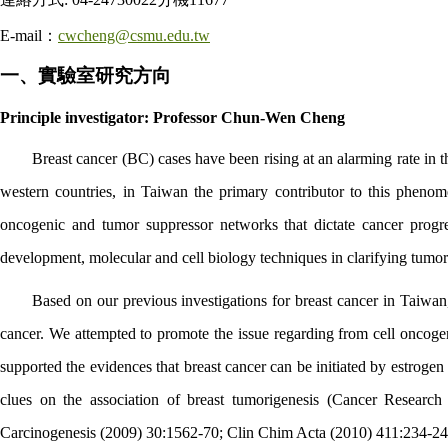
E-mail
：
cwcheng@csmu.edu.tw
一、實驗室研究方向
Principle investigator: Professor Chun-Wen Cheng
Breast cancer (BC) cases have been rising at an alarming rate in 
western countries, in Taiwan the primary contributor to this pheno
oncogenic and tumor suppressor networks that dictate cancer progre
development, molecular and cell biology techniques in clarifying tum
Based on our previous investigations for breast cancer in Taiwan,
cancer. We attempted to promote the issue regarding from cell oncogen
supported the evidences that breast cancer can be initiated by estro
clues on the association of breast tumorigenesis (Cancer Resear
Carcinogenesis (2009) 30:1562-70; Clin Chim Acta (2010) 411:234-24