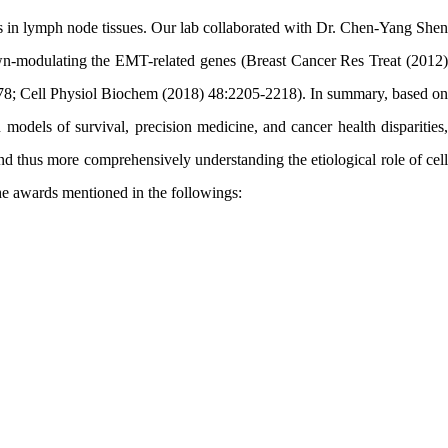
is in lymph node tissues. Our lab collaborated with Dr. Chen-Yang Shen
wn-modulating the EMT-related genes (Breast Cancer Res Treat (2012)
8; Cell Physiol Biochem (2018) 48:2205-2218). In summary, based on
models of survival, precision medicine, and cancer health disparities,
nd thus more comprehensively understanding the etiological role of cell
the awards mentioned in the followings: