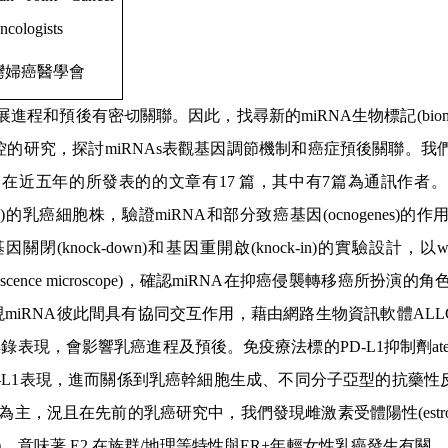
ncologists
灣婦癌醫學會
展進程和預後有密切關聯。因此，找尋新的
miRNA
生物標記
(bio
控的研究，探討
miRNAs
表觀基因調節機制和癌症預後關聯。我
，在近五年的所發表的的文章有
17
篇，其中有
7
篇為通訊作者。
)
的乳癌細胞株，驗證
miRNA
和部分致癌基因
(ocnogenes)
的作
基因關閉
(knock-down)
和基因重開啟
(knock-in)
的實驗設計，以
w
escence microscope)
，確認
miRNA
在抑癌侵襲轉移癌所扮演的角
現
miRNA
彼此間具有協同交互作用，藉由網路生物資訊軟體
ALL
轉錄表現，會影響乳癌進程及預後。免疫療法標的
PD-L1
抑制劑
at
-L1
表現，進而關係到乳癌幹細胞生成、不同分子亞型的抗藥性
為主，況且在先前的乳癌研究中，我們發現雌激素受體陽性
(est
)
，意味著
E2
在族群
/
地理等特性與
ER+
年輕女性乳癌發生有關。