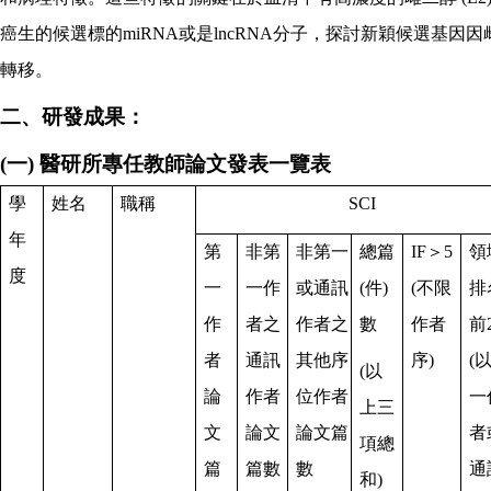
癌生的候選標的
miRNA
或是
lncRNA
分子，探討新穎候選基因因
轉移。
二、研發成果：
(
一
)
醫研所專任教師論文發表一覽表
學
姓名
職稱
SCI
年
第
非第
非第一
總篇
IF
＞
5
領
度
一
一作
或通訊
(
件
)
(
不限
排
作
者之
作者之
數
作者
前
者
通訊
其他序
序
)
(
(
以
論
作者
位作者
一
上三
文
論文
論文篇
者
項總
篇
篇數
數
通
和
)