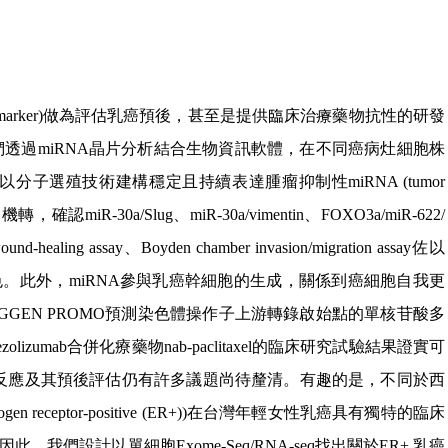
marker)
做為評估乳癌預後，甚至是提供臨床治療藥物抗性的研發
們透過
miRNA
晶片分析結合生物資訊軟體，在不同癌病灶細胞株
以分子選殖技術建構穩定且持續表達腫瘤抑制性
miRNA (tumor
用機轉，確認
miR-30a/Slug
、
miR-30a/vimentin
、
FOXO3a/miR-622/
ound-healing assay
、
Boyden chamber invasion/migration assay
佐以
色。此外，
miRNA
參與乳癌幹細胞的生成，關係到癌細胞自我更
GGEN PROMO
預測染色體操作子上游轉錄啟始點的單核苷酸多
ezolizumab
合併化療藥物
nab-paclitaxel
的臨床研究試驗結果證實可
反應及其預後評估仍有許多議題尚待釐清。有趣的是，不同於西
rogen receptor-positive (ER+))
在台灣年輕女性乳癌具有獨特的臨床
因此，我們設計以單細胞
Exome-Seq/RNA-seq
找出關於
ER+
乳癌