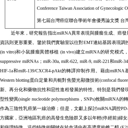
Conference Taiwan Association of Gynecologic O
第七屆台灣癌症聯合學術年會優秀論文獎
台
近年來，研究報告指出
miRNA
異常表現與腫瘤生成、癌發
資訊則更形重要。鑒於我們實驗室以往對
EMT
連結基因表現調
(in vitro)
和小鼠腫瘤異體移植
(in vivo)
建立
miRNA
的研究模式
suppressive miRNAs
；
miR-30a, miR-622, miR-9, miR-221
和
miR-34
HIF-1
a
和
miR-139/CXCR4-pAkt
的轉譯抑制作用。藉由
miRNA
Western blotting
蛋白定量和共軛對焦螢光顯微技術
(confocal fluor
新、再分化和藥物抗性和惡性進程發展的特性。特別是我們發
型性變異
(single nucleotide polymorphisms
，
SNPs)
攸關
miRNA
的
作為三陰性乳癌第一線治療；但是，文獻上探討
miRNA
調控
PD
方國家，亞洲地區乳癌的高發生危險群又多以年輕
(
停經前
)
婦女
和病理特徵。這些特徵的關鍵在於血清中有高濃度的雌二醇
(E2