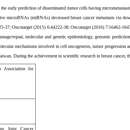
 the early prediction of disseminated tumor cells having micrometastas
ssive microRNAs (miRNAs) decreased breast cancer metastasis via do
5-37; Oncotarget (2015) 6:44222-38; Oncotarget (2016) 7:16462-1647
damage/repair, molecular and genetic epidemiology, genomic prediction 
molecular mechanisms involved in cell oncogenesis, tumor progression a
 Taiwan.
During the achievement in scientific research in breast cancer, 
 Association for
, Taiwan
an Joint Cancer