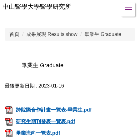
跳
中山醫學大學醫學研究所
到
主
要
首頁
成果展現 Results show
畢業生 Graduate
內
容
區
畢業生 Graduate
最後更新日期 :
2023-01-16
跨院際合作計畫一覽表-畢業生.pdf
研究生期刊發表一覽表.pdf
畢業流向一覽表.pdf