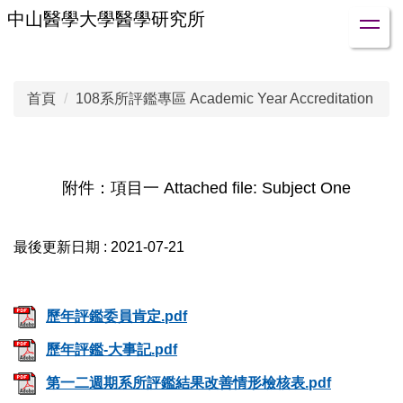
跳
中山醫學大學醫學研究所
到
主
要
首頁
108系所評鑑專區 Academic Year Accreditation
內
容
區
附件：項目一 Attached file: Subject One
最後更新日期 :
2021-07-21
歷年評鑑委員肯定.pdf
歷年評鑑-大事記.pdf
第一二週期系所評鑑結果改善情形檢核表.pdf