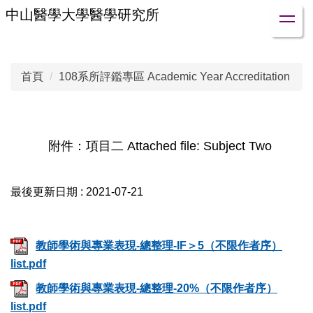
跳
中山醫學大學醫學研究所
到
主
要
首頁
108系所評鑑專區 Academic Year Accreditation
內
容
區
附件：項目二 Attached file: Subject Two
最後更新日期 :
2021-07-21
教師學術與專業表現-總整理-IF＞5（不限作者序）
list.pdf
教師學術與專業表現-總整理-20%（不限作者序）
list.pdf