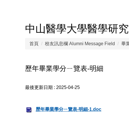
跳
到
Home
CSMUWeb
CSMU Hospital
師資介紹 Faculty
主
要
中山醫學大學醫學研究
內
容
首頁
校友訊息欄 Alumni Message Field
畢業
區
歷年畢業學分ㄧ覽表-明細
最後更新日期 :
2025-04-25
歷年畢業學分ㄧ覽表-明細-1.doc