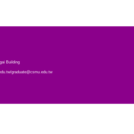
｜
gai Building
du.tw/graduate@csmu.edu.tw