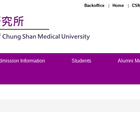
Backoffice
Home
CSM
dmission Information
Students
Alumni M